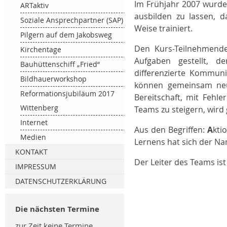
Im Frühjahr 2007 wurde
Was macht ein Smart im Turm?
Adventsfeier der Pensionäre
Seminare Gesprächsnachsorge
ARTaktiv
ausbilden zu lassen, 
Gottesdienste
Fachtagung Einsatznachsorge
Soziale Ansprechpartner (SAP)
Weise trainiert.
Bilder der Fachtagung 2025
Pilgern auf dem Jakobsweg
Den Kurs-Teilnehmende
Kirchentage
Aufgaben gestellt, 
Bauhüttenschiff „Fried“
differenzierte Kommuni
Bildhauerworkshop
können gemeinsam neu
Reformationsjubiläum 2017
Bereitschaft, mit Fehl
Wittenberg
Teams zu steigern, wird 
Internet
Aus den Begriffen:
A
kti
Medien
Lernens hat sich der Na
KONTAKT
Der Leiter des Teams is
Material
IMPRESSUM
DATENSCHUTZERKLÄRUNG
Die nächsten Termine
zur Zeit keine Termine