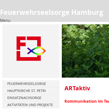
Feuerwehrseelsorge Hamburg
Menu
Skip
to
content
FEUERWEHRSEELSORGE
ARTaktiv
HAUPTKIRCHE ST. PETRI
Florianstag
EINSATZNACHSORGE
Kommunikation im Tea
Türmerstube
Gesprächsnachsorge
AKTIVITÄTEN UND PROJEKTE