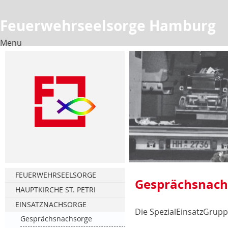
Feuerwehrseelsorge Hamburg
Menu
Skip
to
content
FEUERWEHRSEELSORGE
Gesprächsnach
HAUPTKIRCHE ST. PETRI
Florianstag
EINSATZNACHSORGE
Die SpezialEinsatzGrup
Türmerstube
Gesprächsnachsorge