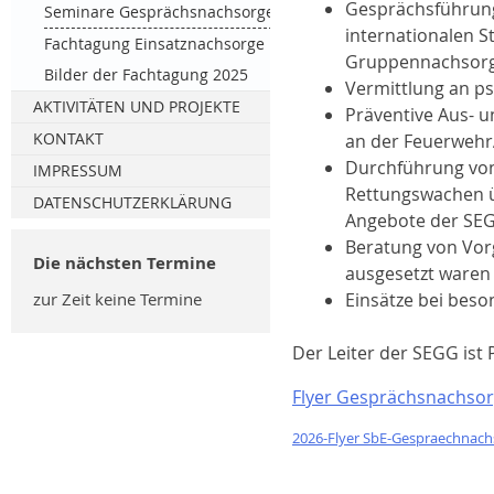
Gesprächsführung
Was macht ein Smart im Turm?
Adventsfeier der Pensionäre
Seminare Gesprächsnachsorge
internationalen S
Gottesdienste
Fachtagung Einsatznachsorge
Gruppennachsor
Bilder der Fachtagung 2025
Vermittlung an p
AKTIVITÄTEN UND PROJEKTE
Präventive Aus- 
ARTaktiv
KONTAKT
an der Feuerwehr
Durchführung von
Soziale Ansprechpartner (SAP)
Material
IMPRESSUM
Rettungswachen ü
Pilgern auf dem Jakobsweg
DATENSCHUTZERKLÄRUNG
Angebote der SE
Kirchentage
Beratung von Vor
Die nächsten Termine
Bauhüttenschiff „Fried“
ausgesetzt waren
Bildhauerworkshop
zur Zeit keine Termine
Einsätze bei beso
Reformationsjubiläum 2017
Der Leiter der SEGG ist
Wittenberg
Internet
Flyer Gesprächsnachso
Medien
2026-Flyer SbE-Gespraechnach