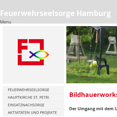
Feuerwehrseelsorge Hamburg
Menu
Skip
to
content
FEUERWEHRSEELSORGE
Bildhauerwork
HAUPTKIRCHE ST. PETRI
Florianstag
EINSATZNACHSORGE
Der Umgang mit dem 
Türmerstube
Gesprächsnachsorge
AKTIVITÄTEN UND PROJEKTE