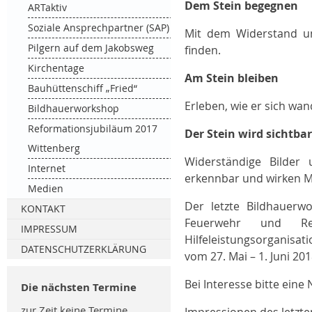
Dem Stein begegnen
Was macht ein Smart im Turm?
Adventsfeier der Pensionäre
Seminare Gesprächsnachsorge
ARTaktiv
Gottesdienste
Fachtagung Einsatznachsorge
Soziale Ansprechpartner (SAP)
Mit dem Widerstand u
Bilder der Fachtagung 2025
Pilgern auf dem Jakobsweg
finden.
Kirchentage
Am Stein bleiben
Bauhüttenschiff „Fried“
Erleben, wie er sich wan
Bildhauerworkshop
Reformationsjubiläum 2017
Der Stein wird sichtbar
Wittenberg
Widerständige Bilder
Internet
erkennbar und wirken Mo
Medien
Der letzte Bildhauerw
KONTAKT
Feuerwehr und Ret
Material
IMPRESSUM
Hilfeleistungsorganisa
DATENSCHUTZERKLÄRUNG
vom 27. Mai – 1. Juni 201
Bei Interesse bitte eine
Die nächsten Termine
zur Zeit keine Termine