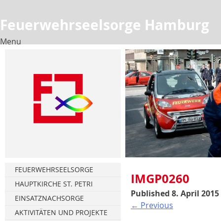
Feuerwehrseelsorge Hamburg
Menu
Skip
to
content
FEUERWEHRSEELSORGE
IMGP0260
HAUPTKIRCHE ST. PETRI
Published
8. April 2015
Florianstag
EINSATZNACHSORGE
←
Previous
Türmerstube
Gesprächsnachsorge
AKTIVITÄTEN UND PROJEKTE