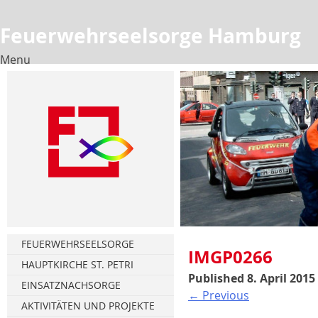
Feuerwehrseelsorge Hamburg
Menu
Skip
to
content
FEUERWEHRSEELSORGE
IMGP0266
HAUPTKIRCHE ST. PETRI
Published
8. April 2015
Florianstag
EINSATZNACHSORGE
←
Previous
Türmerstube
Gesprächsnachsorge
AKTIVITÄTEN UND PROJEKTE